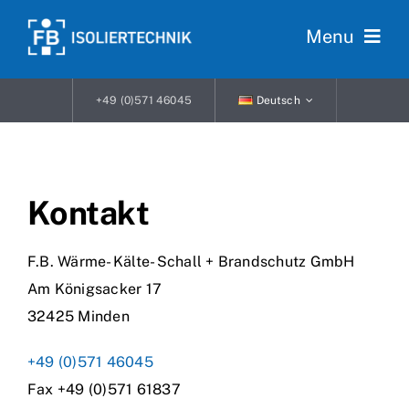
Skip
Menu
to
content
Startseite
+49 (0)571 46045
Deutsch
Leistungen
Bühnenvermietung
Kontakt
Unternehmen
F.B. Wärme- Kälte- Schall + Brandschutz GmbH
Am Königsacker 17
Karriere
32425 Minden
Kontakt
+49 (0)571 46045
Fax +49 (0)571 61837