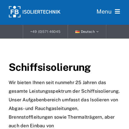
Skip
Menu
to
content
Startseite
+49 (0)571 46045
Deutsch
Leistungen
Bühnenvermietung
Schiffsisolierung
Unternehmen
Wir bieten Ihnen seit nunmehr 25 Jahren das
gesamte Leistungsspektrum der Schiffsisolierung.
Karriere
Unser Aufgabenbereich umfasst das Isolieren von
Abgas- und Rauchgasleitungen,
Kontakt
Brennstoffleitungen sowie Thermalträgern, aber
auch den Einbau von